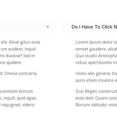
Do I Have To Click 
lit. Aliud igitur esse
Lorem ipsum dolor sit
rum quidem, inquit.
censet gaudere, aliu
is duxisse? Sed in
Quo studio Aristopha
hoc quidem.
rebus apertissimis n
t. Omnia contraria,
Immo alio genere; It
quos etiam insanos es
mus summum bonum
Duo Reges: construc
o, inquit, quid agas;
esse dixit. Quare cona
 repugnet, vident.
Bonum valitudo: mise