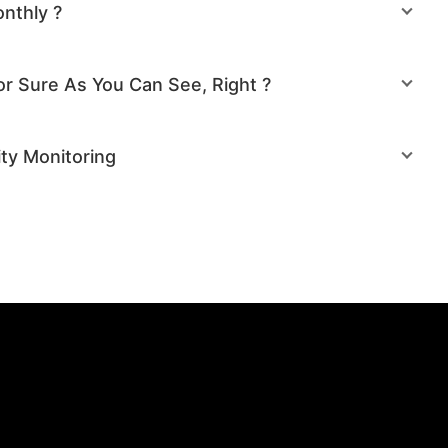
nthly ?
or Sure As You Can See, Right ?
ity Monitoring