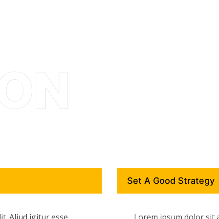
Set A Good Strategy
t. Aliud igitur esse
Lorem ipsum dolor sit a