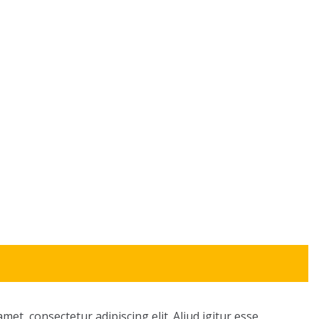
met, consectetur adipiscing elit. Aliud igitur esse