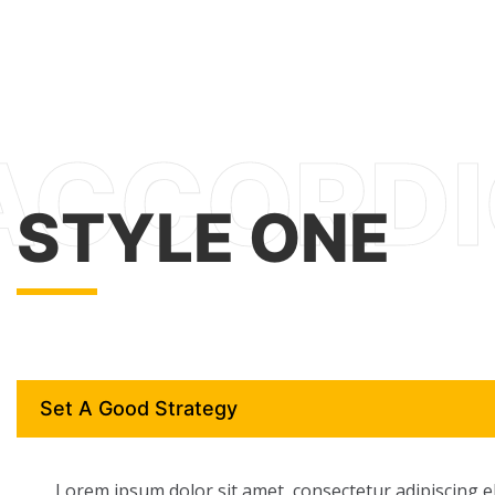
STYLE ONE
Set A Good Strategy
Lorem ipsum dolor sit amet, consectetur adipiscing eli