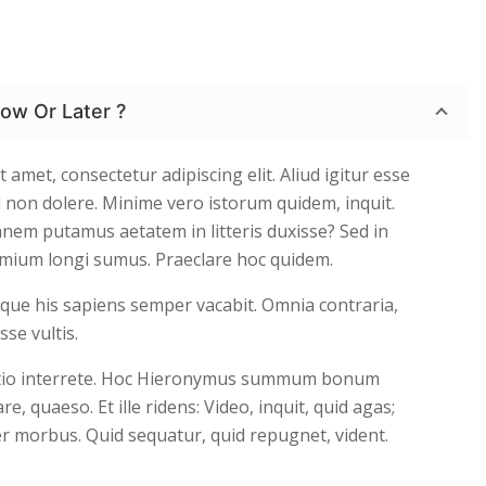
Now Or Later ?
 amet, consectetur adipiscing elit. Aliud igitur esse
d non dolere. Minime vero istorum quidem, inquit.
nem putamus aetatem in litteris duxisse? Sed in
imium longi sumus. Praeclare hoc quidem.
aque his sapiens semper vacabit. Omnia contraria,
se vultis.
tio interrete. Hoc Hieronymus summum bonum
re, quaeso. Et ille ridens: Video, inquit, quid agas;
r morbus. Quid sequatur, quid repugnet, vident.