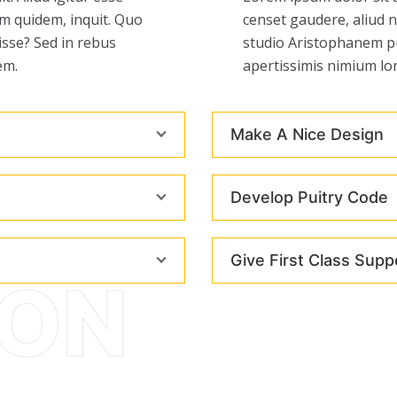
um quidem, inquit. Quo
censet gaudere, aliud 
isse? Sed in rebus
studio Aristophanem pu
em.
apertissimis nimium lo
Make A Nice Design
Develop Puitry Code
Give First Class Supp