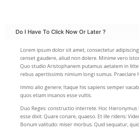
Do I Have To Click Now Or Later ?
Lorem ipsum dolor sit amet, consectetur adipiscing e
censet gaudere, aliud non dolere. Minime vero isto
Quo studio Aristophanem putamus aetatem in litter
rebus apertissimis nimium longi sumus. Praeclare 
Immo alio genere; Itaque his sapiens semper vacabi
quos etiam insanos esse vultis.
Duo Reges: constructio interrete. Hoc Hierony
esse dixit. Quare conare, quaeso. Et ille ridens: Vide
Bonum valitudo: miser morbus. Quid sequatur, quid